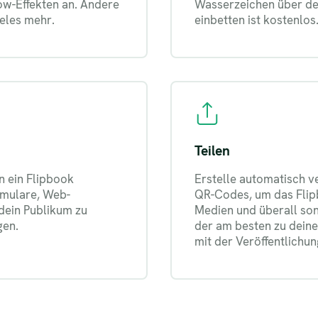
low-Effekten an. Ändere
Wasserzeichen über der
ieles mehr.
einbetten ist kostenlos
Teilen
in ein Flipbook
Erstelle automatisch v
rmulare, Web-
QR-Codes, um das Flipb
dein Publikum zu
Medien und überall sons
gen.
der am besten zu deine
mit der Veröffentlichu