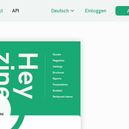
kt
API
Deutsch
Einloggen
au