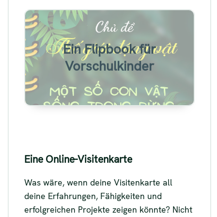
Beispiel für ein Flipbook für
Ein Flipbook für
Vorschulkinder
Vorschulkinder
Siehe
Eine Online-Visitenkarte
Was wäre, wenn deine Visitenkarte all
deine Erfahrungen, Fähigkeiten und
erfolgreichen Projekte zeigen könnte? Nicht