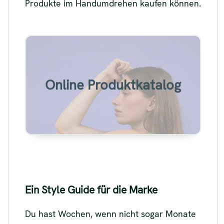
Produkte im Handumdrehen kaufen können.
Beispiel für den
Produktkatalog einer
Modemarke
Online Produktkatalog
Siehe
Ein Style Guide für die Marke
Du hast Wochen, wenn nicht sogar Monate