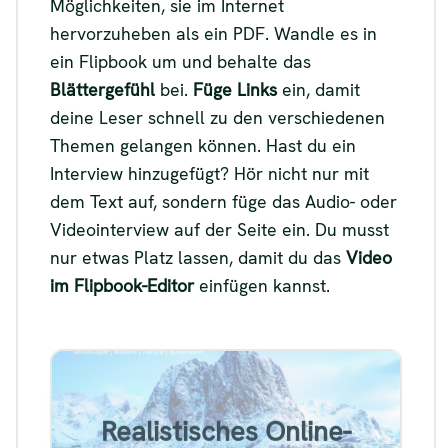
Möglichkeiten, sie im Internet
hervorzuheben als ein PDF. Wandle es in
ein Flipbook um und behalte das
Blättergefühl
bei.
Füge Links
ein, damit
deine Leser schnell zu den verschiedenen
Themen gelangen können. Hast du ein
Interview hinzugefügt? Hör nicht nur mit
dem Text auf, sondern füge das Audio- oder
Videointerview auf der Seite ein. Du musst
nur etwas Platz lassen, damit du das
Video
im Flipbook-Editor
einfügen kannst.
Flipbook-Beispiel für ein
Realistisches Online-
realistisches Online-Magazin