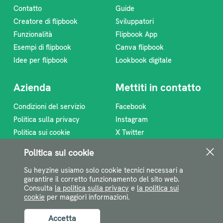
Contatto
Guide
Creatore di flipbook
Sviluppatori
Funzionalità
Flipbook App
Esempi di flipbook
Canva flipbook
Idee per flipbook
Lookbook digitale
Azienda
Mettiti in contatto
Condizioni del servizio
Facebook
Politica sulla privacy
Instagram
Politica sui cookie
X Twitter
Programma di affiliazione
Linkedin
Politica sui cookie
Chi siamo
Feed RSS
Su heyzine usiamo solo cookie tecnici necessari a
support@heyzine.com
garantire il corretto funzionamento del sito web.
Consulta
la politica sulla privacy
e
la politica sui
cookie
per maggiori informazioni.
©2026 @@@@
Accetta